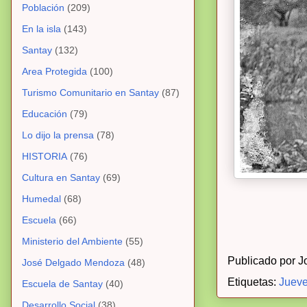
Población
(209)
En la isla
(143)
Santay
(132)
Area Protegida
(100)
Turismo Comunitario en Santay
(87)
Educación
(79)
Lo dijo la prensa
(78)
HISTORIA
(76)
Cultura en Santay
(69)
Humedal
(68)
Escuela
(66)
Ministerio del Ambiente
(55)
Publicado por
J
José Delgado Mendoza
(48)
Etiquetas:
Jueve
Escuela de Santay
(40)
Desarrollo Social
(38)