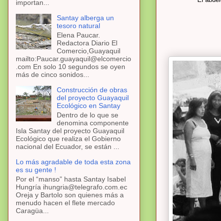
importan...
Santay alberga un
tesoro natural
Elena Paucar.
Redactora Diario El
Comercio,Guayaquil
mailto:Paucar.guayaquil@elcomercio
.com En solo 10 segundos se oyen
más de cinco sonidos...
Construcción de obras
del proyecto Guayaquil
Ecológico en Santay
Dentro de lo que se
denomina componente
Isla Santay del proyecto Guayaquil
Ecológico que realiza el Gobierno
nacional del Ecuador, se están ...
Lo más agradable de toda esta zona
es su gente !
Por el “manso” hasta Santay Isabel
Hungría ihungria@telegrafo.com.ec
Oreja y Bartolo son quienes más a
menudo hacen el flete mercado
Caragüa...