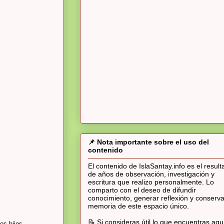
📌 Nota importante sobre el uso del
contenido
El contenido de IslaSantay.info es el resul
de años de observación, investigación y
escritura que realizo personalmente. Lo
comparto con el deseo de difundir
conocimiento, generar reflexión y conserva
memoria de este espacio único.
📝 Si consideras útil lo que encuentras aqu
os hijos