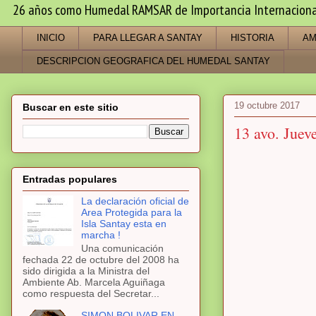
26 años como Humedal RAMSAR de Importancia Internacional -
INICIO
PARA LLEGAR A SANTAY
HISTORIA
AM
DESCRIPCION GEOGRAFICA DEL HUMEDAL SANTAY
19 octubre 2017
Buscar en este sitio
13 avo. Juev
Entradas populares
La declaración oficial de
Area Protegida para la
Isla Santay esta en
marcha !
Una comunicación
fechada 22 de octubre del 2008 ha
sido dirigida a la Ministra del
Ambiente Ab. Marcela Aguiñaga
como respuesta del Secretar...
SIMON BOLIVAR EN