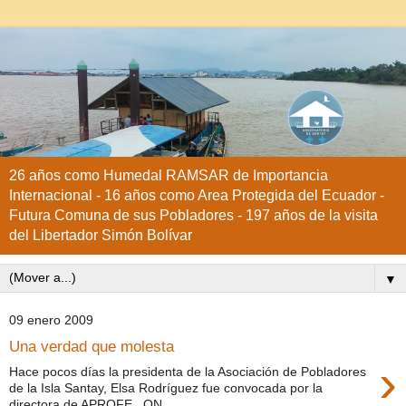
26 años como Humedal RAMSAR de Importancia
Internacional - 16 años como Area Protegida del Ecuador -
Futura Comuna de sus Pobladores - 197 años de la visita
del Libertador Simón Bolívar
▼
09 enero 2009
Una verdad que molesta
›
Hace pocos días la presidenta de la Asociación de Pobladores
de la Isla Santay, Elsa Rodríguez fue convocada por la
directora de APROFE , ON...