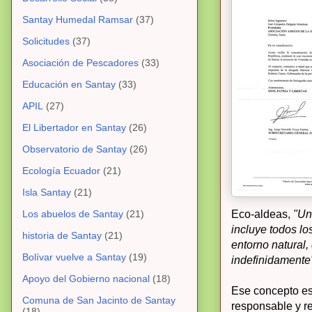
Santay Humedal Ramsar
(37)
Solicitudes
(37)
Asociación de Pescadores
(33)
Educación en Santay
(33)
APIL
(27)
El Libertador en Santay
(26)
Observatorio de Santay
(26)
Ecología Ecuador
(21)
Isla Santay
(21)
Los abuelos de Santay
(21)
Eco-aldeas,
"Un
incluye todos lo
historia de Santay
(21)
entorno natural,
Bolívar vuelve a Santay
(19)
indefinidamente
Apoyo del Gobierno nacional
(18)
Ese concepto es
Comuna de San Jacinto de Santay
responsable y r
(18)