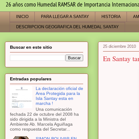
26 años como Humedal RAMSAR de Importancia Internacional -
INICIO
PARA LLEGAR A SANTAY
HISTORIA
AM
DESCRIPCION GEOGRAFICA DEL HUMEDAL SANTAY
25 diciembre 2010
Buscar en este sitio
En Santay ta
Entradas populares
La declaración oficial de
Area Protegida para la
Isla Santay esta en
marcha !
Una comunicación
fechada 22 de octubre del 2008 ha
sido dirigida a la Ministra del
Ambiente Ab. Marcela Aguiñaga
como respuesta del Secretar...
SIMON BOLIVAR EN