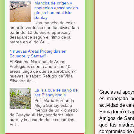
Mancha de origen y
contenido desconocido
afecta humedal Isla
Santay
Una mancha de color
amarillo verdusco que fue divisada a
partir del 12 de enero aparece y
desaparece según el ritmo de la
marea en el río Gu...
4 nuevas Areas Protegidas en
Ecuador..y Santay?
El Sistema Nacional de Areas
Protegidas cuenta ahora con 40
áreas luego de que se aprobaron 4
nuevas, a saber: Refugio de Vida
Silvestre de ...
La isla que se salvó de
Gracias al apoy
ser Disneylandia
es manejada po
Por: María Fernanda
actividad de cel
Mejía Santay está a
menos de un kilómetro
Enma logró el a
de Guayaquil. Hay senderos, aire
Amigos de Sant
puro, y la casa de doce cocodrilos.
Fot...
que las madres
compromiso de s