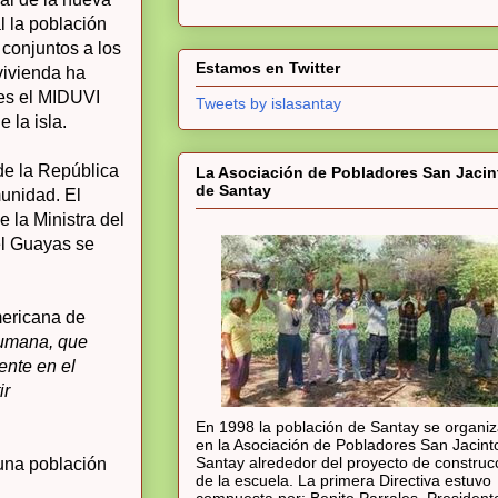
l la población
 conjuntos a los
Estamos en Twitter
vivienda ha
es el MIDUVI
Tweets by islasantay
 la isla.
de la República
La Asociación de Pobladores San Jacin
de Santay
unidad. El
 la Ministra del
el Guayas se
mericana de
humana, que
ente en el
ir
En 1998 la población de Santay se organi
en la Asociación de Pobladores San Jacint
Santay alrededor del proyecto de construc
una población
de la escuela. La primera Directiva estuvo
compuesta por: Benito Parrales, President