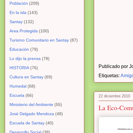
Población
(209)
En la isla
(143)
Santay
(132)
Area Protegida
(100)
Turismo Comunitario en Santay
(87)
Educación
(79)
Lo dijo la prensa
(78)
Publicado por
J
HISTORIA
(76)
Etiquetas:
Amigo
Cultura en Santay
(69)
Humedal
(68)
Escuela
(66)
22 diciembre 2010
Ministerio del Ambiente
(55)
La Eco-Comu
José Delgado Mendoza
(48)
Escuela de Santay
(40)
Desarrollo Social
(38)