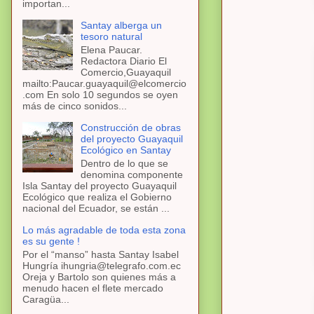
importan...
Santay alberga un
tesoro natural
Elena Paucar.
Redactora Diario El
Comercio,Guayaquil
mailto:Paucar.guayaquil@elcomercio
.com En solo 10 segundos se oyen
más de cinco sonidos...
Construcción de obras
del proyecto Guayaquil
Ecológico en Santay
Dentro de lo que se
denomina componente
Isla Santay del proyecto Guayaquil
Ecológico que realiza el Gobierno
nacional del Ecuador, se están ...
Lo más agradable de toda esta zona
es su gente !
Por el “manso” hasta Santay Isabel
Hungría ihungria@telegrafo.com.ec
Oreja y Bartolo son quienes más a
menudo hacen el flete mercado
Caragüa...