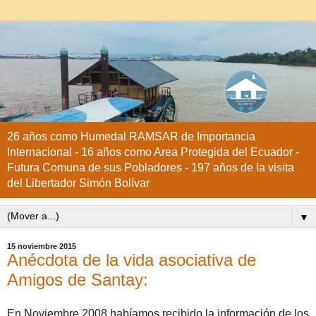
26 años como Humedal RAMSAR de Importancia
Internacional - 16 años como Area Protegida del Ecuador -
Futura Comuna de sus Pobladores - 197 años de la visita
del Libertador Simón Bolívar
▼
15 noviembre 2015
Anécdota de la vida asociativa de
Amigos de Santay:
En Noviembre 2008 habíamos recibido la información de los