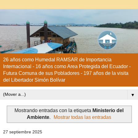
26 años como Humedal RAMSAR de Importancia
Internacional - 16 años como Area Protegida del Ecuador -
Futura Comuna de sus Pobladores - 197 años de la visita
del Libertador Simón Bolívar
▼
Mostrando entradas con la etiqueta
Ministerio del
Ambiente
.
Mostrar todas las entradas
27 septiembre 2025