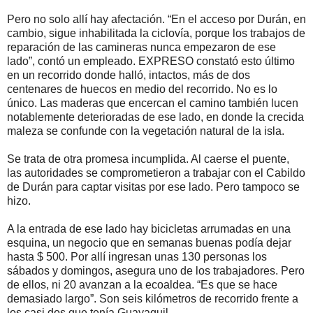
Pero no solo allí hay afectación. “En el acceso por Durán, en
cambio, sigue inhabilitada la ciclovía, porque los trabajos de
reparación de las camineras nunca empezaron de ese
lado”, contó un empleado. EXPRESO constató esto último
en un recorrido donde halló, intactos, más de dos
centenares de huecos en medio del recorrido. No es lo
único. Las maderas que encercan el camino también lucen
notablemente deterioradas de ese lado, en donde la crecida
maleza se confunde con la vegetación natural de la isla.
Se trata de otra promesa incumplida. Al caerse el puente,
las autoridades se comprometieron a trabajar con el Cabildo
de Durán para captar visitas por ese lado. Pero tampoco se
hizo.
A la entrada de ese lado hay bicicletas arrumadas en una
esquina, un negocio que en semanas buenas podía dejar
hasta $ 500. Por allí ingresan unas 130 personas los
sábados y domingos, asegura uno de los trabajadores. Pero
de ellos, ni 20 avanzan a la ecoaldea. “Es que se hace
demasiado largo”. Son seis kilómetros de recorrido frente a
los casi dos que tenía Guayaquil.