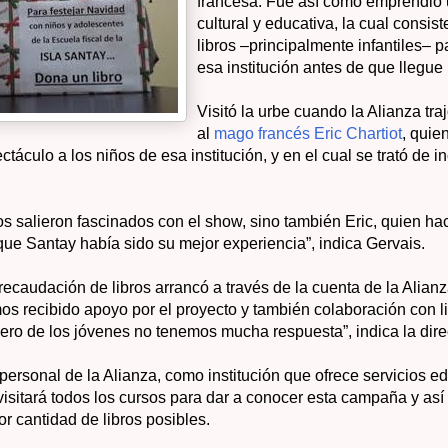
francesa. Fue así como emprendi
cultural y educativa, la cual consis
libros –principalmente infantiles– 
esa institución antes de que llegue
Visitó la urbe cuando la Alianza tr
al
mago francés Eric Chartiot
, quie
táculo a los niños de esa institución, y en el cual se trató de in
os salieron fascinados con el show, sino también Eric, quien h
que Santay había sido su mejor experiencia”, indica Gervais.
ecaudación de libros arrancó a través de la cuenta de la Alian
s recibido apoyo por el proyecto y también colaboración con li
pero de los jóvenes no tenemos mucha respuesta”, indica la dire
personal de la Alianza, como institución que ofrece servicios ed
visitará todos los cursos para dar a conocer esta campaña y as
r cantidad de libros posibles.