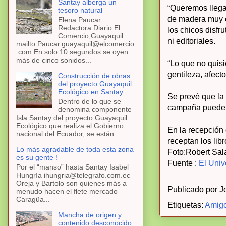
Santay alberga un
“Queremos llegar
tesoro natural
de madera muy c
Elena Paucar.
Redactora Diario El
los chicos disfr
Comercio,Guayaquil
ni editoriales.
mailto:Paucar.guayaquil@elcomercio
.com En solo 10 segundos se oyen
más de cinco sonidos...
“Lo que no quisi
gentileza, afecto
Construcción de obras
del proyecto Guayaquil
Ecológico en Santay
Se prevé que la 
Dentro de lo que se
campaña pueden 
denomina componente
Isla Santay del proyecto Guayaquil
Ecológico que realiza el Gobierno
En la recepción
nacional del Ecuador, se están ...
receptan los lib
Lo más agradable de toda esta zona
Foto:Robert Sal
es su gente !
Fuente :
El Univ
Por el “manso” hasta Santay Isabel
Hungría ihungria@telegrafo.com.ec
Oreja y Bartolo son quienes más a
Publicado por
J
menudo hacen el flete mercado
Caragüa...
Etiquetas:
Amigo
Mancha de origen y
contenido desconocido