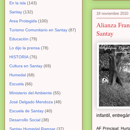
En la isla
(143)
Santay
(132)
18 noviembre 2010
Area Protegida
(100)
Alianza Fran
Turismo Comunitario en Santay
(87)
Santay
Educación
(79)
Lo dijo la prensa
(78)
HISTORIA
(76)
Cultura en Santay
(69)
Humedal
(68)
Escuela
(66)
Ministerio del Ambiente
(55)
José Delgado Mendoza
(48)
Escuela de Santay
(40)
infantil, entreg
Desarrollo Social
(38)
AF Principal: Hurt
Santay Humedal Ramsar
(37)