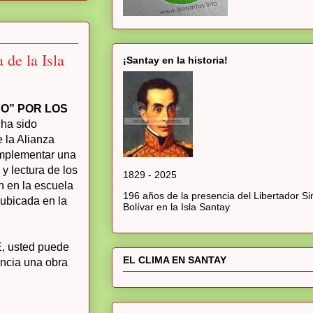
 de la Isla
¡Santay en la historia!
RO” POR LOS
h
a sido
 la Alianza
implementar una
 y lectura de los
1829 - 2025
n en la escuela
196 años de la presencia del Libertador S
 ubicada en la
Bolívar en la Isla Santay
 usted puede
EL CLIMA EN SANTAY
encia una obra