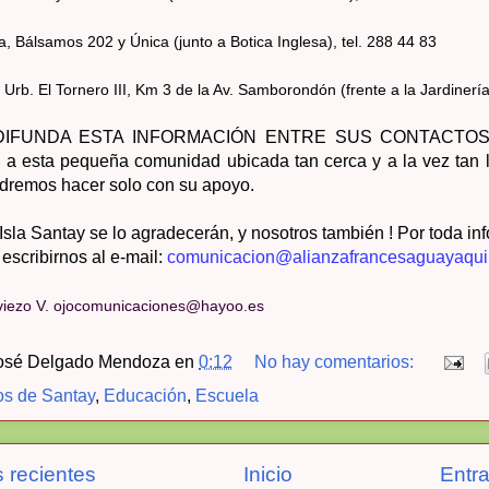
, Bálsamos 202 y Única (junto a Botica Inglesa), tel. 288 44 83
b. El Tornero III, Km 3 de la Av. Samborondón (frente a la Jardinería)
DIFUNDA ESTA INFORMACIÓN ENTRE SUS CONTACTO
 a esta pequeña comunidad ubicada tan cerca y a la vez tan l
dremos hacer solo con su apoyo.
Isla Santay se lo agradecerán, y nosotros también !
Por toda in
escribirnos al e-mail:
comunicacion@alianzafrancesaguayaqui
iviezo V. ojocomunicaciones@hayoo.es
osé Delgado Mendoza
en
0:12
No hay comentarios:
s de Santay
,
Educación
,
Escuela
 recientes
Inicio
Entr