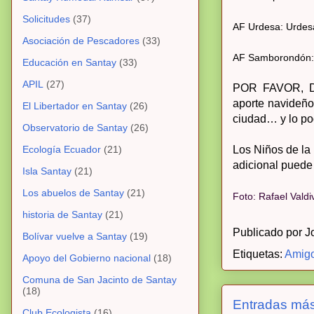
Solicitudes
(37)
AF Urdesa: Urdesa
Asociación de Pescadores
(33)
AF Samborondón: Ur
Educación en Santay
(33)
APIL
(27)
POR FAVOR, 
aporte navideño
El Libertador en Santay
(26)
ciudad… y lo po
Observatorio de Santay
(26)
Ecología Ecuador
(21)
Los Niños de la 
adicional puede 
Isla Santay
(21)
Los abuelos de Santay
(21)
Foto: Rafael Vald
historia de Santay
(21)
Publicado por
J
Bolívar vuelve a Santay
(19)
Etiquetas:
Amigo
Apoyo del Gobierno nacional
(18)
Comuna de San Jacinto de Santay
(18)
Entradas más
Club Ecologista
(16)