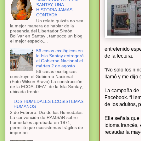
SANTAY, UNA
HISTORIA JAMAS
CONTADA
Un relato quizás no sea
la mejor manera de hablar de la
presencia del Libertador Simón
Bolívar en Santay , tampoco un blog
el mejor espacio,...
entretenido espec
56 casas ecológicas en
la Isla Santay entregará
de la lectura.
el Gobierno Nacional el
mártes 2 de agosto
“No solo los niñ
56 casas ecològicas
llamó y me dijo 
construye el Gobierno Nacional
(Foto Wilson Bravo) La construcción
de la ECOALDEA* de la Isla Santay,
La campaña de r
ubicada frente...
Facebook. “Hemo
LOS HUMEDALES ECOSISTEMAS
de los adultos, 
HUMANOS
2 de Febrero. Dia de los Humedales
La convención de RAMSAR sobre
Ella señala que 
humedales aprobada en 1971,
idioma francés, 
permitió que ecosistemas frágiles de
recaudar la mayo
importan...