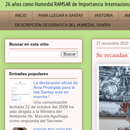
26 años como Humedal RAMSAR de Importancia Internacional -
INICIO
PARA LLEGAR A SANTAY
HISTORIA
AM
DESCRIPCION GEOGRAFICA DEL HUMEDAL SANTAY
27 noviembre 2010
Buscar en este sitio
Se recaudan l
Entradas populares
La declaración oficial de
Area Protegida para la
Isla Santay esta en
marcha !
Una comunicación
fechada 22 de octubre del 2008 ha
sido dirigida a la Ministra del
Ambiente Ab. Marcela Aguiñaga
como respuesta del Secretar...
SIMON BOLIVAR EN