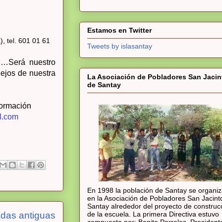
Estamos en Twitter
, tel. 601 01 61
Tweets by islasantay
S…
Será nuestro
ejos de nuestra
La Asociación de Pobladores San Jacin
de Santay
formación
l.com
En 1998 la población de Santay se organi
en la Asociación de Pobladores San Jacint
Santay alrededor del proyecto de construc
de la escuela. La primera Directiva estuvo
adas antiguas
compuesta por: Benito Parrales, President