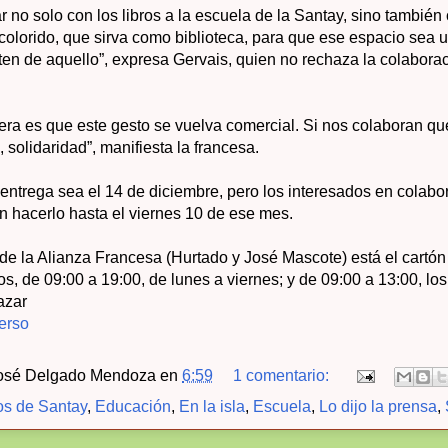
 no solo con los libros a la escuela de la Santay, sino también
olorido, que sirva como biblioteca, para que ese espacio sea u
uten de aquello”, expresa Gervais, quien no rechaza la colaborac
era es que este gesto se vuelva comercial. Si nos colaboran qu
, solidaridad”, manifiesta la francesa.
entrega sea el 14 de diciembre, pero los interesados en colabo
hacerlo hasta el viernes 10 de ese mes.
 de la Alianza Francesa (Hurtado y José Mascote) está el cartó
ros, de 09:00 a 19:00, de lunes a viernes; y de 09:00 a 13:00, l
azar
erso
osé Delgado Mendoza
en
6:59
1 comentario:
s de Santay
,
Educación
,
En la isla
,
Escuela
,
Lo dijo la prensa
,