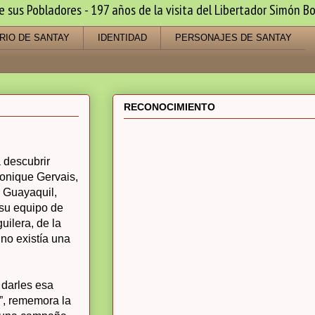
us Pobladores - 197 años de la visita del Libertador Simón Bo
RIO DE SANTAY
IDENTIDAD
PERSONAJES DE SANTAY
RECONOCIMIENTO
 descubrir
onique Gervais,
e Guayaquil,
 su equipo de
uilera, de la
 no existía una
 darles esa
í”, rememora la