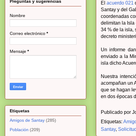
Preguntas y sugerencias
El
acuerdo 021
Santay y del Ga
Nombre
coordenadas con 
delimitan la Isl
34 % de la isla, 
Correo electrónico
*
decreto minister
Un informe dan
Mensaje
*
enviado a la Mi
isla dicho Acue
Nuestra intenc
acompañan un Ac
que se hagan le
en dos épocas de
Etiquetas
Publicado por
J
Amigos de Santay
(285)
Etiquetas:
Amigo
Santay
,
Solicitu
Población
(209)