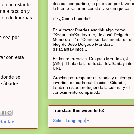
deseas compartirlo, te pido que por favor c
 con un estante
la fuente. Citar no cuesta, y sí enriquece.
na atracción y
ión de librerías
👉 ¿Cómo hacerlo?
En el texto: Puedes escribir algo como:
“Según IslaSantay.info, de José Delgado
e sea por
Mendoza…” o “Como se documenta en el
blog de José Delgado Mendoza
(IslaSantay.info)…”
rar con esta
En las referencias: Delgado Mendoza, J.
(Año). Título de la entrada. IslaSantay.info.
URL
n donde se
Gracias por respetar el trabajo y el tiempo
invertido en cada publicación. Citando,
os sábados
también estás protegiendo la cultura y el
conocimiento compartido.
Translate this website to:
Select Language
▼
Santay