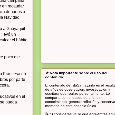
ó una campaña
te en recaudar
para donarlos a
 la Navidad.
ajo a Guayaquil
n llevó un
culcar el hábito
ace poco me
📌 Nota importante sobre el uso del
za Francesa en
contenido
bros por parte
ctora.
El contenido de IslaSantay.info es el resul
de años de observación, investigación y
escritura que realizo personalmente. Lo
ucativos en el
comparto con el deseo de difundir
conocimiento, generar reflexión y conserva
í se pueda
memoria de este espacio único.
📝 Si consideras útil lo que encuentras aqu