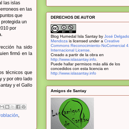
l las islas
 erroneos en las
 puntos que
DERECHOS DE AUTOR
a protegida un
 2010 por
a.
Blog Humedal Isla Santay
by
José Delgad
Mendoza
is licensed under a
Creative
Commons Reconocimiento-NoComercial 4
rección ha sido
Internacional License
.
uien firmó en la
Creado a partir de la obra en
http://www.islasantay.info
.
Puede hallar permisos más allá de los
concedidos con esta licencia en
os técnicos que
http://www.islasantay.info
 y por otro lado
antay y el Gallo
Amigos de Santay
oblación
,