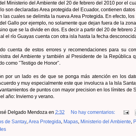
del Ministerio del Ambiente del 20 de febrero del 2010 por el cua
llo son declaradas Area protegida del Ecuador, contienen datos
las cuales se delimita la nueva Area Protegida. En efecto, los
a del Gallo por ejemplo, no solamente que dejan fuera de la zon
sino que se la divide en dos. Es decir a partir del 20 de febrero
ial el río Guayas cuenta con otra isla hasta la fecha desconocid
do cuenta de estos errores y recomendaciones para su cor
nistra del Ambiente y también al Presidente de la República q
rdo como "Testigo de Honor".
ión por un lado es de que se ponga más atención en los dat
uerdo y muy especialmente este que involucra a la Isla Santay
vantamientos de puntos con mayor precision en los límites de S
l año: Invierno y verano.
osé Delgado Mendoza
en
2:32
No hay comentarios:
s de Santay
,
Area Protegida
,
Mapas
,
Ministerio del Ambiente
,
P
des