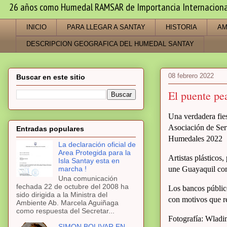
26 años como Humedal RAMSAR de Importancia Internacional -
INICIO
PARA LLEGAR A SANTAY
HISTORIA
AM
DESCRIPCION GEOGRAFICA DEL HUMEDAL SANTAY
08 febrero 2022
Buscar en este sitio
El puente pe
Una verdadera fies
Asociación de Se
Entradas populares
Humedales 2022
La declaración oficial de
Area Protegida para la
Artistas plásticos,
Isla Santay esta en
marcha !
une Guayaquil con
Una comunicación
fechada 22 de octubre del 2008 ha
Los bancos público
sido dirigida a la Ministra del
con motivos que r
Ambiente Ab. Marcela Aguiñaga
como respuesta del Secretar...
Fotografía: Wladi
SIMON BOLIVAR EN