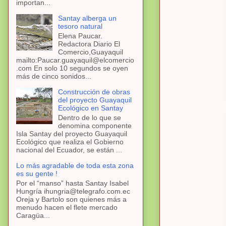
importan...
Santay alberga un
tesoro natural
Elena Paucar.
Redactora Diario El
Comercio,Guayaquil
mailto:Paucar.guayaquil@elcomercio
.com En solo 10 segundos se oyen
más de cinco sonidos...
Construcción de obras
del proyecto Guayaquil
Ecológico en Santay
Dentro de lo que se
denomina componente
Isla Santay del proyecto Guayaquil
Ecológico que realiza el Gobierno
nacional del Ecuador, se están ...
Lo más agradable de toda esta zona
es su gente !
Por el “manso” hasta Santay Isabel
Hungría ihungria@telegrafo.com.ec
Oreja y Bartolo son quienes más a
menudo hacen el flete mercado
Caragüa...