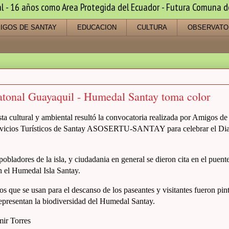
 16 años como Area Protegida del Ecuador - Futura Comuna de s
IGOS DE SANTAY
EDUCACION
CULTURA
OBSERVATO
atonal Guayaquil - Humedal Santay toma color
ta cultural y ambiental resultó la convocatoria realizada por Amigos de
rvicios Turísticos de Santay ASOSERTU-SANTAY para celebrar el Dia
 pobladores de la isla, y ciudadania en general se dieron cita en el puen
 el Humedal Isla Santay.
s que se usan para el descanso de los paseantes y visitantes fueron pi
epresentan la biodiversidad del Humedal Santay.
mir Torres