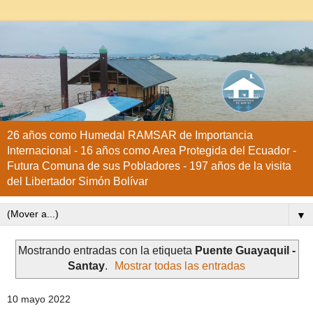
26 años como Humedal RAMSAR de Importancia
Internacional - 16 años como Area Protegida del Ecuador -
Futura Comuna de sus Pobladores - 197 años de la visita
del Libertador Simón Bolívar
▼
Mostrando entradas con la etiqueta
Puente Guayaquil -
Santay
.
Mostrar todas las entradas
10 mayo 2022