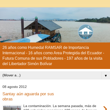
26 años como Humedal RAMSAR de Importancia
Internacional - 16 años como Area Protegida del Ecuador -
Futura Comuna de sus Pobladores - 197 años de la visita
del Libertador Simón Bolívar
▼
08 agosto 2012
Santay aún aguarda por sus
obras
›
La contaminación. La semana pasada, más de