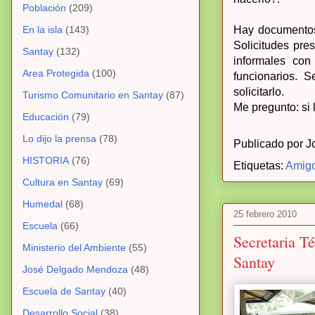
Población
(209)
En la isla
(143)
Hay documentos 
Solicitudes pre
Santay
(132)
informales con
Area Protegida
(100)
funcionarios. 
solicitarlo.
Turismo Comunitario en Santay
(87)
Me pregunto: si
Educación
(79)
Lo dijo la prensa
(78)
Publicado por
J
HISTORIA
(76)
Etiquetas:
Amigo
Cultura en Santay
(69)
Humedal
(68)
25 febrero 2010
Escuela
(66)
Secretaria T
Ministerio del Ambiente
(55)
Santay
José Delgado Mendoza
(48)
Escuela de Santay
(40)
Desarrollo Social
(38)