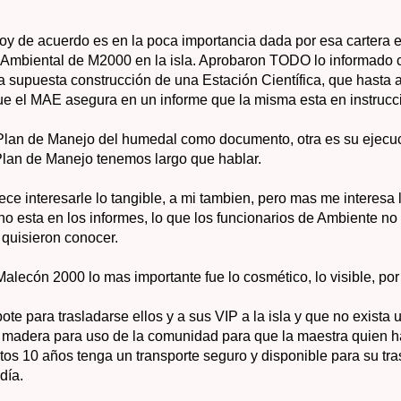
oy de acuerdo es en la poca importancia dada por esa cartera e
y Ambiental de M2000 en la isla. Aprobaron TODO lo informado c
a supuesta construcción de una Estación Científica, que hasta 
ue el MAE asegura en un informe que la misma esta en instrucci
Plan de Manejo del humedal como documento, otra es su ejecuc
 Plan de Manejo tenemos largo que hablar.
ece interesarle lo tangible, a mi tambien, pero mas me interesa l
 no esta en los informes, lo que los funcionarios de Ambiente no
 quisieron conocer.
alecón 2000 lo mas importante fue lo cosmético, lo visible, por
te para trasladarse ellos y a sus VIP a la isla y que no exista 
madera para uso de la comunidad para que la maestra quien h
tos 10 años tenga un transporte seguro y disponible para su tr
día.