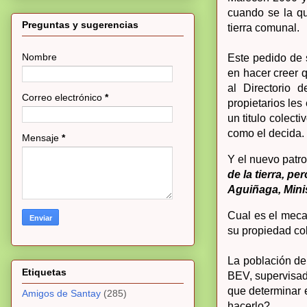
cuando se la qu
Preguntas y sugerencias
tierra comunal.
Nombre
Este pedido de s
en hacer creer q
al Directorio
Correo electrónico
*
propietarios les
un titulo colect
como el decida.
Mensaje
*
Y el nuevo patro
de la tierra, p
Aguiñaga, Mini
Cual es el meca
su propiedad col
La población de
Etiquetas
BEV, supervisad
que determinar 
Amigos de Santay
(285)
hacerlo?.