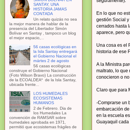
seguramente).
SANTAY, UNA
HISTORIA JAMAS
En lo que no est
CONTADA
Un relato quizás no sea
gestión Social 
la mejor manera de hablar de la
cerrados hasta l
presencia del Libertador Simón
aparece, pero q
Bolívar en Santay , tampoco un blog
el mejor espacio,...
Una cosa es el 
56 casas ecológicas en
la Isla Santay entregará
historia de ese
el Gobierno Nacional el
mártes 2 de agosto
A la Ministra par
56 casas ecològicas
maltrato, lo que
construye el Gobierno Nacional
(Foto Wilson Bravo) La construcción
conocieron o no
de la ECOALDEA* de la Isla Santay,
ubicada frente...
Claro que para M
LOS HUMEDALES
ECOSISTEMAS
-Comprarse un bo
HUMANOS
2 de Febrero. Dia de
embarcación de 
los Humedales La
en la escuela es
convención de RAMSAR sobre
Guayaquil cada 
humedales aprobada en 1971,
permitió que ecosistemas frágiles de