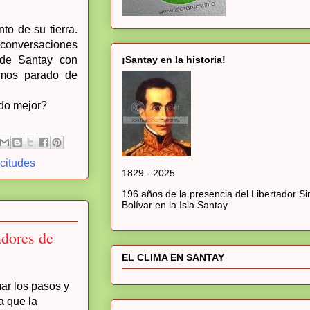
o de su tierra.
 conversaciones
 de Santay con
¡Santay en la historia!
emos parado de
ido mejor?
icitudes
1829 - 2025
196 años de la presencia del Libertador S
Bolívar en la Isla Santay
adores de
EL CLIMA EN SANTAY
mar los pasos y
a que la