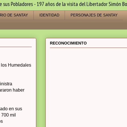
us Pobladores - 197 años de la visita del Libertador Simón Bo
RIO DE SANTAY
IDENTIDAD
PERSONAJES DE SANTAY
RECONOCIMIENTO
ra los Humedales
nistra
araron haber
sado en sus
 700 mil
os