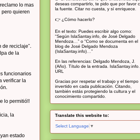
deseas compartirlo, te pido que por favor c
 reclamo lo mas
la fuente. Citar no cuesta, y sí enriquece.
n pero quieren
👉 ¿Cómo hacerlo?
En el texto: Puedes escribir algo como:
“Según IslaSantay.info, de José Delgado
Mendoza…” o “Como se documenta en el
 de reciclaje".
blog de José Delgado Mendoza
(IslaSantay.info)…”
lpa de la
En las referencias: Delgado Mendoza, J.
(Año). Título de la entrada. IslaSantay.info.
URL
s funcionarios
verificar la
Gracias por respetar el trabajo y el tiempo
invertido en cada publicación. Citando,
ión.
también estás protegiendo la cultura y el
conocimiento compartido.
 lo permitió!!
cia, la
Translate this website to:
Select Language
▼
ayan estado