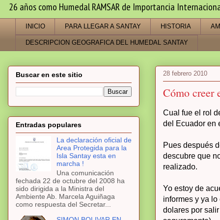
26 años como Humedal RAMSAR de Importancia Internacional -
INICIO
PARA LLEGAR A SANTAY
HISTORIA
AM
DESCRIPCION GEOGRAFICA DEL HUMEDAL SANTAY
28 febrero 2010
Buscar en este sitio
Cómo creer e
Cual fue el rol 
del Ecuador en 
Entradas populares
La declaración oficial de
Pues después de
Area Protegida para la
Isla Santay esta en
descubre que no
marcha !
realizado.
Una comunicación
fechada 22 de octubre del 2008 ha
Yo estoy de acu
sido dirigida a la Ministra del
Ambiente Ab. Marcela Aguiñaga
informes y ya lo
como respuesta del Secretar...
dolares por sali
SIMON BOLIVAR EN