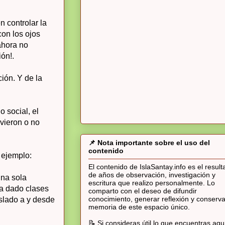
n controlar la
on los ojos
ahora no
ón!.
ión. Y de la
o social, el
 vieron o no
📌 Nota importante sobre el uso del
contenido
 ejemplo:
El contenido de IslaSantay.info es el resul
de años de observación, investigación y
una sola
escritura que realizo personalmente. Lo
a dado clases
comparto con el deseo de difundir
conocimiento, generar reflexión y conserva
aslado a y desde
memoria de este espacio único.
📝 Si consideras útil lo que encuentras aqu