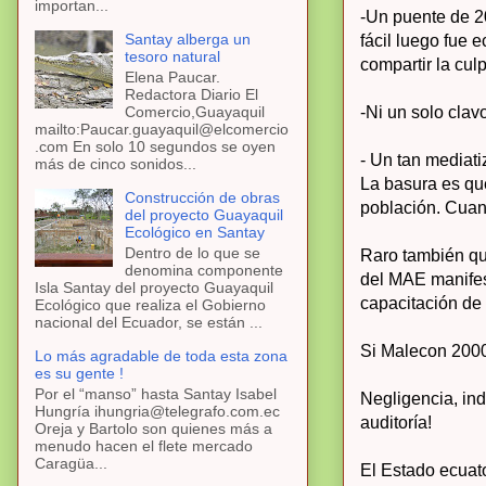
importan...
-Un puente de 20
Santay alberga un
fácil luego fue 
tesoro natural
compartir la cul
Elena Paucar.
Redactora Diario El
Comercio,Guayaquil
-Ni un solo clav
mailto:Paucar.guayaquil@elcomercio
.com En solo 10 segundos se oyen
- Un tan mediati
más de cinco sonidos...
La basura es qu
Construcción de obras
población. Cuan
del proyecto Guayaquil
Ecológico en Santay
Dentro de lo que se
Raro también que
denomina componente
del MAE manifest
Isla Santay del proyecto Guayaquil
capacitación de
Ecológico que realiza el Gobierno
nacional del Ecuador, se están ...
Si Malecon 2000 
Lo más agradable de toda esta zona
es su gente !
Por el “manso” hasta Santay Isabel
Negligencia, ind
Hungría ihungria@telegrafo.com.ec
auditoría!
Oreja y Bartolo son quienes más a
menudo hacen el flete mercado
Caragüa...
El Estado ecuat