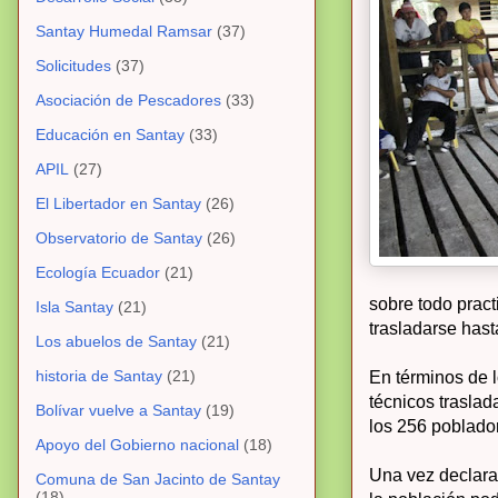
Santay Humedal Ramsar
(37)
Solicitudes
(37)
Asociación de Pescadores
(33)
Educación en Santay
(33)
APIL
(27)
El Libertador en Santay
(26)
Observatorio de Santay
(26)
Ecología Ecuador
(21)
sobre todo pract
Isla Santay
(21)
trasladarse hast
Los abuelos de Santay
(21)
historia de Santay
(21)
En términos de l
técnicos traslad
Bolívar vuelve a Santay
(19)
los 256 poblador
Apoyo del Gobierno nacional
(18)
Una vez declarad
Comuna de San Jacinto de Santay
(18)