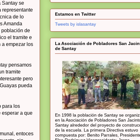
a Santay se
 representante
cnica de lo
Estamos en Twitter
as Amanda
Tweets by islasantay
a población de
ico el tramite e
n a empezar los
La Asociación de Pobladores San Jacin
de Santay
ntay pensamos
un tramite
interesante pero
el Guayas pueda
 para los
e esperar a que
En 1998 la población de Santay se organi
en la Asociación de Pobladores San Jacint
Santay alrededor del proyecto de construc
omunal, entoces
de la escuela. La primera Directiva estuvo
compuesta por: Benito Parrales, President