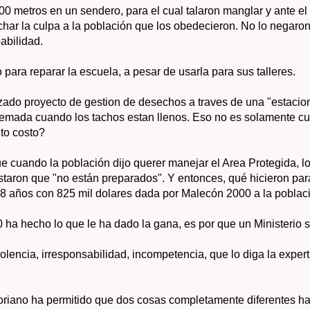
0 metros en un sendero, para el cual talaron manglar y ante el
echar la culpa a la población que los obedecieron. No lo negaro
pabilidad.
o para reparar la escuela, a pesar de usarla para sus talleres.
zado proyecto de gestion de desechos a traves de una "estacion
emada cuando los tachos estan llenos. Eso no es solamente cu
to costo?
 cuando la población dijo querer manejar el Area Protegida, lo
aron que "no están preparados". Y entonces, qué hicieron para 
 8 años con 825 mil dolares dada por Malecón 2000 a la poblac
ha hecho lo que le ha dado la gana, es por que un Ministerio se
olencia, irresponsabilidad, incompetencia, que lo diga la experti
oriano ha permitido que dos cosas completamente diferentes h