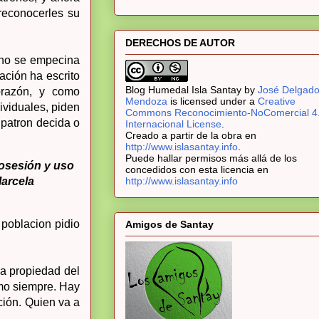
reconocerles su
DERECHOS DE AUTOR
erno se empecina
lación ha escrito
Blog Humedal Isla Santay
by
José Delgad
orazón, y como
Mendoza
is licensed under a
Creative
dividuales, piden
Commons Reconocimiento-NoComercial 4
 patron decida o
Internacional License
.
Creado a partir de la obra en
http://www.islasantay.info
.
Puede hallar permisos más allá de los
posesión y uso
concedidos con esta licencia en
http://www.islasantay.info
Marcela
 poblacion pidio
Amigos de Santay
na propiedad del
omo siempre. Hay
ión. Quien va a