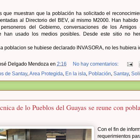
que muestran que la población ha solicitado el reconocimient
sentadas al Directorio del BEV, al mismo M2000. Han habido
 personeros del Gobierno, conversaciones de los Amigos
Se han usado los medios posibles. Desde este sitio no h
 la poblacion se hubiese declarado INVASORA, no les hubiera 
osé Delgado Mendoza
en
2:16
No hay comentarios:
s de Santay
,
Area Protegida
,
En la isla
,
Población
,
Santay
,
Sol
écnica de lo Pueblos del Guayas se reune con pobl
Con el fin de infor
requerimientos par