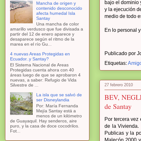
bajo el dominio 
Mancha de origen y
contenido desconocido
y la ejecución 
afecta humedal Isla
medio de todo 
Santay
Una mancha de color
amarillo verdusco que fue divisada a
En lo personal y
partir del 12 de enero aparece y
desaparece según el ritmo de la
marea en el río Gu...
Publicado por
J
4 nuevas Areas Protegidas en
Ecuador..y Santay?
Etiquetas:
Amigo
El Sistema Nacional de Areas
Protegidas cuenta ahora con 40
áreas luego de que se aprobaron 4
nuevas, a saber: Refugio de Vida
27 febrero 2010
Silvestre de ...
La isla que se salvó de
BEV, NEGLI
ser Disneylandia
de Santay
Por: María Fernanda
Mejía Santay está a
menos de un kilómetro
Por tercera vez
de Guayaquil. Hay senderos, aire
puro, y la casa de doce cocodrilos.
de la Vivienda.
Fot...
Publicas y la p
Malecón 2000 y 