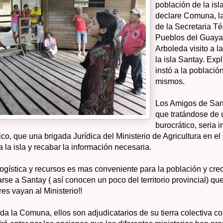
población de la isl
declare Comuna, la
de la Secretaria Té
Pueblos del Guay
Arboleda visito a l
la isla Santay.
Expl
instó a la població
mismos.
Los Amigos de Sa
que tratándose de 
burocrático, seria 
ico, que una brigada Jurídica del Ministerio de Agricultura en 
a la isla y recabar la información necesaria.
ogística y recursos es mas conveniente para la población y creo
arse a Santay ( así conocen un poco del territorio provincial) qu
es vayan al Ministerio!!
a la Comuna, ellos son adjudicatarios de su tierra colectiva c