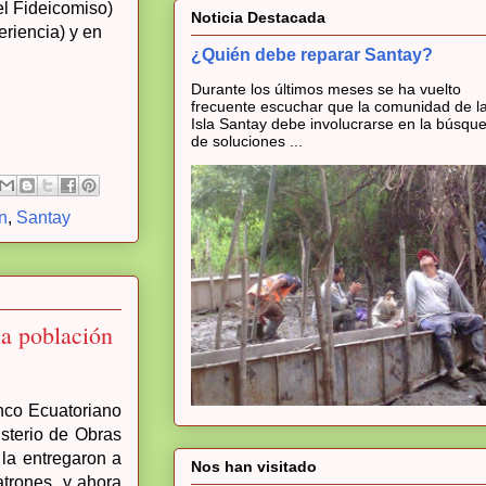
 el Fideicomiso)
Noticia Destacada
riencia) y en
¿Quién debe reparar Santay?
Durante los últimos meses se ha vuelto
frecuente escuchar que la comunidad de l
Isla Santay debe involucrarse en la búsqu
de soluciones ...
n
,
Santay
 población
anco Ecuatoriano
sterio de Obras
la entregaron a
Nos han visitado
trones, y ahora