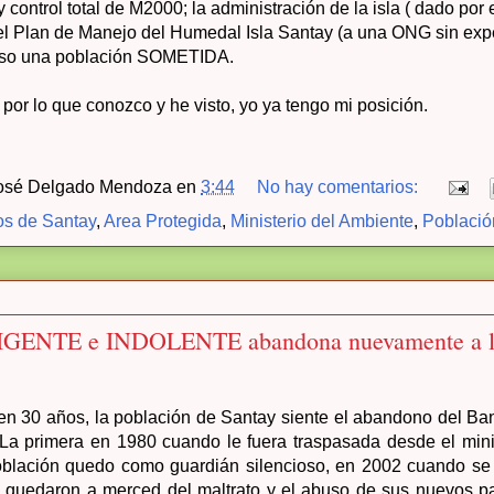
y control total de M2000; la administración de la isla ( dado por
del Plan de Manejo del Humedal Isla Santay (a una ONG sin expe
eso una población SOMETIDA.
 por lo que conozco y he visto, yo ya tengo mi posición.
osé Delgado Mendoza
en
3:44
No hay comentarios:
s de Santay
,
Area Protegida
,
Ministerio del Ambiente
,
Població
GENTE e INDOLENTE abandona nuevamente a la
 en 30 años, la población de Santay siente el abandono del B
 La primera en 1980 cuando le fuera traspasada desde el mini
oblación quedo como guardián silencioso, en 2002 cuando se 
quedaron a merced del maltrato y el abuso de sus nuevos pa