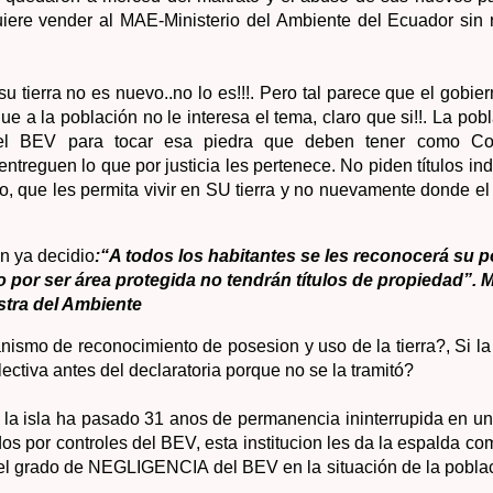
iere vender al MAE-Ministerio del Ambiente del Ecuador sin 
u tierra no es nuevo..no lo es!!!. Pero tal parece que el gobi
ue a la población no le interesa el tema, claro que si!!. La pob
 del BEV para tocar esa piedra que deben tener como C
 entreguen lo que por justicia les pertenece. No piden títulos in
ivo, que les permita vivir en SU tierra y no nuevamente donde el
n ya decidio
:“A todos los habitantes se les reconocerá su 
ero por ser área protegida no tendrán títulos de propiedad”. 
stra del Ambiente
nismo de reconocimiento de posesion y uso de la tierra?, Si la
ectiva antes del declaratoria porque no se la tramitó?
 la isla ha pasado 31 anos de permanencia ininterrupida en u
os por controles del BEV, esta institucion les da la espalda c
el grado de NEGLIGENCIA del BEV en la situación de la poblac