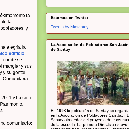
róximamente la
Estamos en Twitter
nte la
Tweets by islasantay
 pobladores, y
La Asociación de Pobladores San Jacin
a alegría la
de Santay
nico edificio
lí donde se
el manglar y sus
y y su gente!
al Comunitaria
 2011 y ha sido
 Patrimonio,
s.
En 1998 la población de Santay se organi
en la Asociación de Pobladores San Jacint
Santay alrededor del proyecto de construc
ral comunitario:
de la escuela. La primera Directiva estuvo
compuesta por: Benito Parrales, President