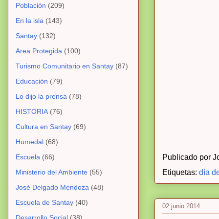
Población
(209)
En la isla
(143)
Santay
(132)
Area Protegida
(100)
Turismo Comunitario en Santay
(87)
Educación
(79)
Lo dijo la prensa
(78)
HISTORIA
(76)
Cultura en Santay
(69)
Humedal
(68)
Escuela
(66)
Publicado por
J
Ministerio del Ambiente
(55)
Etiquetas:
día d
José Delgado Mendoza
(48)
Escuela de Santay
(40)
02 junio 2014
Desarrollo Social
(38)