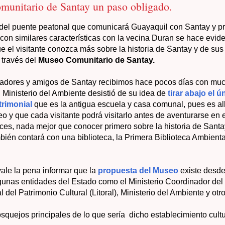
unitario de Santay un paso obligado.
 del puente peatonal que comunicará Guayaquil con Santay y p
 con similares características con la vecina Duran se hace evide
 el visitante conozca más sobre la historia de Santay y de sus
través del
Museo Comunitario de Santay.
ladores y amigos de Santay recibimos hace pocos días con much
l Ministerio del Ambiente desistió de su idea de
tirar abajo el ú
trimonial
que es la antigua escuela y casa comunal, pues es al
eo y que cada visitante podrá visitarlo antes de aventurarse en 
es, nada mejor que conocer primero sobre la historia de Santa
mbién contará con una biblioteca, la Primera Biblioteca Ambient
ale la pena informar que la
propuesta del Museo
existe desde
gunas entidades del Estado como el Ministerio Coordinador del
l del Patrimonio Cultural (Litoral), Ministerio del Ambiente y otro
squejos principales de lo que sería dicho establecimiento cultu