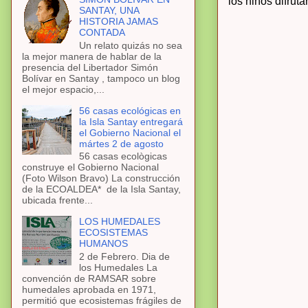
los niños difru
SANTAY, UNA
HISTORIA JAMAS
CONTADA
Un relato quizás no sea
la mejor manera de hablar de la
presencia del Libertador Simón
Bolívar en Santay , tampoco un blog
el mejor espacio,...
56 casas ecológicas en
la Isla Santay entregará
el Gobierno Nacional el
mártes 2 de agosto
56 casas ecològicas
construye el Gobierno Nacional
(Foto Wilson Bravo) La construcción
de la ECOALDEA* de la Isla Santay,
ubicada frente...
LOS HUMEDALES
ECOSISTEMAS
HUMANOS
2 de Febrero. Dia de
los Humedales La
convención de RAMSAR sobre
humedales aprobada en 1971,
permitió que ecosistemas frágiles de