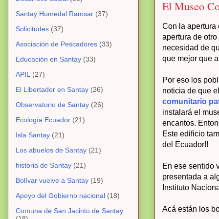
El Museo Com
Santay Humedal Ramsar
(37)
Con la apertura
Solicitudes
(37)
apertura de otro
Asociación de Pescadores
(33)
necesidad de que
que mejor que a 
Educación en Santay
(33)
APIL
(27)
Por eso los pob
El Libertador en Santay
(26)
noticia de que e
comunitario pa
Observatorio de Santay
(26)
instalará el mus
Ecología Ecuador
(21)
encantos. Entonc
Este edificio ta
Isla Santay
(21)
del Ecuador!!
Los abuelos de Santay
(21)
historia de Santay
(21)
En ese sentido v
presentada a al
Bolívar vuelve a Santay
(19)
Instituto Naciona
Apoyo del Gobierno nacional
(18)
Acá están los bo
Comuna de San Jacinto de Santay
(18)