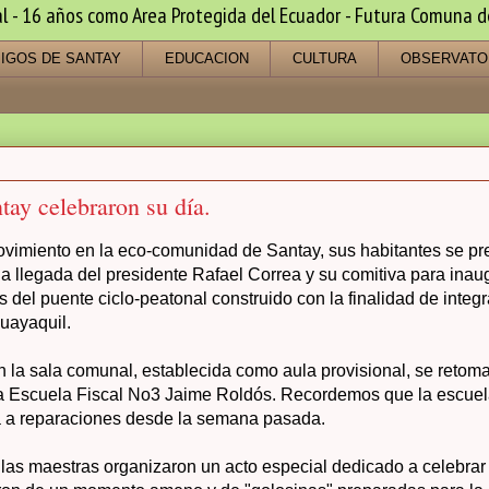
 16 años como Area Protegida del Ecuador - Futura Comuna de s
IGOS DE SANTAY
EDUCACION
CULTURA
OBSERVATO
tay celebraron su día.
ovimiento en la eco-comunidad de Santay, sus habitantes se p
la llegada del presidente Rafael Correa y su comitiva para inau
 del puente ciclo-peatonal construido con la finalidad de integra
uayaquil.
n la sala comunal, establecida como aula provisional, se retom
la Escuela Fiscal No3 Jaime Roldós. Recordemos que la escuela
 a reparaciones desde la semana pasada.
as maestras organizaron un acto especial dedicado a celebrar 