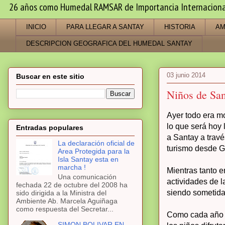
26 años como Humedal RAMSAR de Importancia Internacional -
INICIO
PARA LLEGAR A SANTAY
HISTORIA
AM
DESCRIPCION GEOGRAFICA DEL HUMEDAL SANTAY
03 junio 2014
Buscar en este sitio
Niños de San
Ayer todo era m
lo que será hoy 
Entradas populares
a Santay a través
La declaración oficial de
turismo desde G
Area Protegida para la
Isla Santay esta en
marcha !
Mientras tanto e
Una comunicación
actividades de 
fechada 22 de octubre del 2008 ha
siendo sometida
sido dirigida a la Ministra del
Ambiente Ab. Marcela Aguiñaga
como respuesta del Secretar...
Como cada año l
SIMON BOLIVAR EN