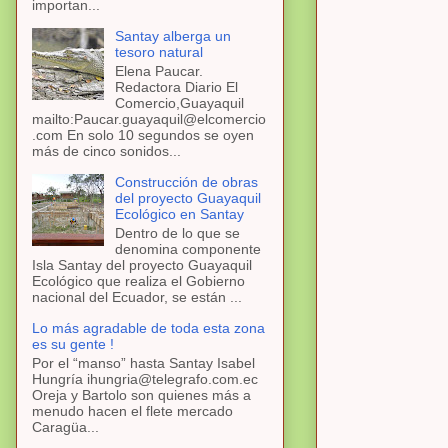
importan...
Santay alberga un
tesoro natural
Elena Paucar.
Redactora Diario El
Comercio,Guayaquil
mailto:Paucar.guayaquil@elcomercio
.com En solo 10 segundos se oyen
más de cinco sonidos...
Construcción de obras
del proyecto Guayaquil
Ecológico en Santay
Dentro de lo que se
denomina componente
Isla Santay del proyecto Guayaquil
Ecológico que realiza el Gobierno
nacional del Ecuador, se están ...
Lo más agradable de toda esta zona
es su gente !
Por el “manso” hasta Santay Isabel
Hungría ihungria@telegrafo.com.ec
Oreja y Bartolo son quienes más a
menudo hacen el flete mercado
Caragüa...