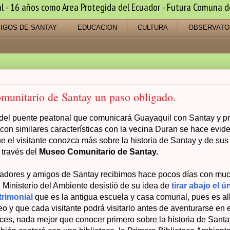
 16 años como Area Protegida del Ecuador - Futura Comuna de s
IGOS DE SANTAY
EDUCACION
CULTURA
OBSERVATO
unitario de Santay un paso obligado.
 del puente peatonal que comunicará Guayaquil con Santay y p
 con similares características con la vecina Duran se hace evide
 el visitante conozca más sobre la historia de Santay y de sus
través del
Museo Comunitario de Santay.
ladores y amigos de Santay recibimos hace pocos días con much
l Ministerio del Ambiente desistió de su idea de
tirar abajo el ú
trimonial
que es la antigua escuela y casa comunal, pues es al
eo y que cada visitante podrá visitarlo antes de aventurarse en 
es, nada mejor que conocer primero sobre la historia de Santa