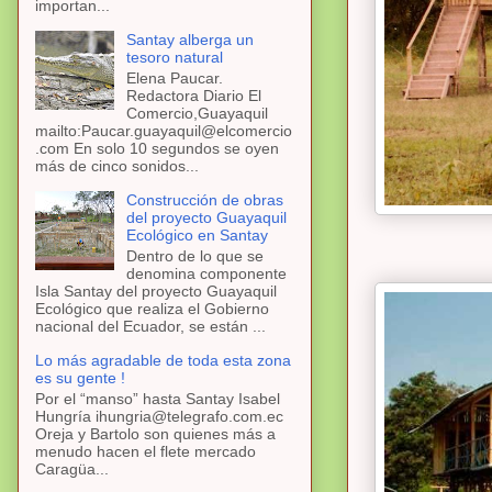
importan...
Santay alberga un
tesoro natural
Elena Paucar.
Redactora Diario El
Comercio,Guayaquil
mailto:Paucar.guayaquil@elcomercio
.com En solo 10 segundos se oyen
más de cinco sonidos...
Construcción de obras
del proyecto Guayaquil
Ecológico en Santay
Dentro de lo que se
denomina componente
Isla Santay del proyecto Guayaquil
Ecológico que realiza el Gobierno
nacional del Ecuador, se están ...
Lo más agradable de toda esta zona
es su gente !
Por el “manso” hasta Santay Isabel
Hungría ihungria@telegrafo.com.ec
Oreja y Bartolo son quienes más a
menudo hacen el flete mercado
Caragüa...