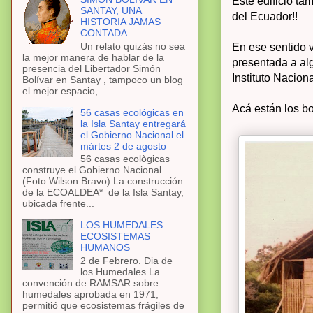
Este edificio ta
SANTAY, UNA
del Ecuador!!
HISTORIA JAMAS
CONTADA
Un relato quizás no sea
En ese sentido v
la mejor manera de hablar de la
presentada a al
presencia del Libertador Simón
Instituto Naciona
Bolívar en Santay , tampoco un blog
el mejor espacio,...
Acá están los bo
56 casas ecológicas en
la Isla Santay entregará
el Gobierno Nacional el
mártes 2 de agosto
56 casas ecològicas
construye el Gobierno Nacional
(Foto Wilson Bravo) La construcción
de la ECOALDEA* de la Isla Santay,
ubicada frente...
LOS HUMEDALES
ECOSISTEMAS
HUMANOS
2 de Febrero. Dia de
los Humedales La
convención de RAMSAR sobre
humedales aprobada en 1971,
permitió que ecosistemas frágiles de