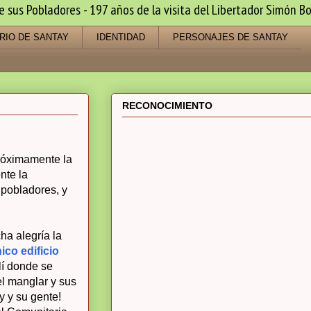
us Pobladores - 197 años de la visita del Libertador Simón Bo
RIO DE SANTAY
IDENTIDAD
PERSONAJES DE SANTAY
RECONOCIMIENTO
róximamente la
nte la
 pobladores, y
a alegría la
nico edificio
lí donde se
el manglar y sus
y y su gente!