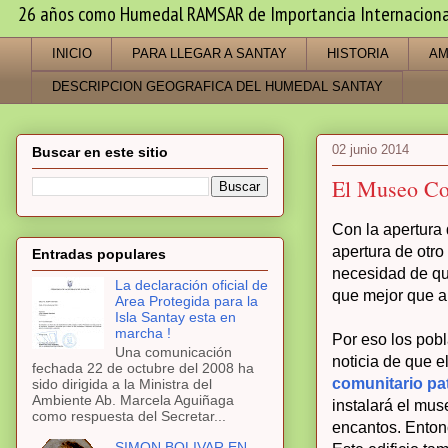
26 años como Humedal RAMSAR de Importancia Internacional -
INICIO
PARA LLEGAR A SANTAY
HISTORIA
AM
DESCRIPCION GEOGRAFICA DEL HUMEDAL SANTAY
02 junio 2014
Buscar en este sitio
El Museo Com
Con la apertura
apertura de otro
Entradas populares
necesidad de que
La declaración oficial de
que mejor que a 
Area Protegida para la
Isla Santay esta en
marcha !
Por eso los pob
Una comunicación
noticia de que e
fechada 22 de octubre del 2008 ha
comunitario pa
sido dirigida a la Ministra del
Ambiente Ab. Marcela Aguiñaga
instalará el mus
como respuesta del Secretar...
encantos. Entonc
SIMON BOLIVAR EN