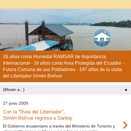
26 años como Humedal RAMSAR de Importancia
Internacional - 16 años como Area Protegida del Ecuador -
Futura Comuna de sus Pobladores - 197 años de la visita
del Libertador Simón Bolívar
▼
27 junio 2009
Con la "Ruta del Libertador",
›
Simón Bolívar regresa a Santay
El Gobierno ecuatoriano a través del Ministerio de Turismo y