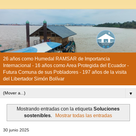
26 años como Humedal RAMSAR de Importancia
Internacional - 16 años como Area Protegida del Ecuador -
Futura Comuna de sus Pobladores - 197 años de la visita
del Libertador Simón Bolívar
▼
Mostrando entradas con la etiqueta
Soluciones
sostenibles
.
Mostrar todas las entradas
30 junio 2025