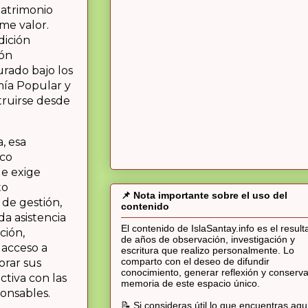
patrimonio
me valor.
dición
ión
urado bajo los
mía Popular y
truirse desde
, esa
oco
le exige
to
📌 Nota importante sobre el uso del
 de gestión,
contenido
da asistencia
El contenido de IslaSantay.info es el resul
ción,
de años de observación, investigación y
 acceso a
escritura que realizo personalmente. Lo
comparto con el deseo de difundir
orar sus
conocimiento, generar reflexión y conserva
ectiva con las
memoria de este espacio único.
ponsables.
📝 Si consideras útil lo que encuentras aqu