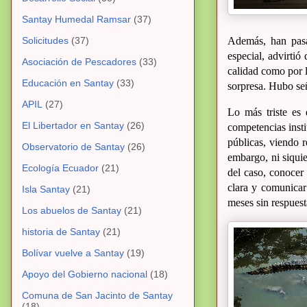
Santay Humedal Ramsar
(37)
Solicitudes
(37)
Además, han pasa
especial, advirtió
Asociación de Pescadores
(33)
calidad como por l
Educación en Santay
(33)
sorpresa. Hubo señ
APIL
(27)
Lo más triste es 
El Libertador en Santay
(26)
competencias insti
públicas, viendo r
Observatorio de Santay
(26)
embargo, ni siquie
Ecología Ecuador
(21)
del caso, conocer 
clara y comunica
Isla Santay
(21)
meses sin respuest
Los abuelos de Santay
(21)
historia de Santay
(21)
Bolívar vuelve a Santay
(19)
Apoyo del Gobierno nacional
(18)
Comuna de San Jacinto de Santay
(18)