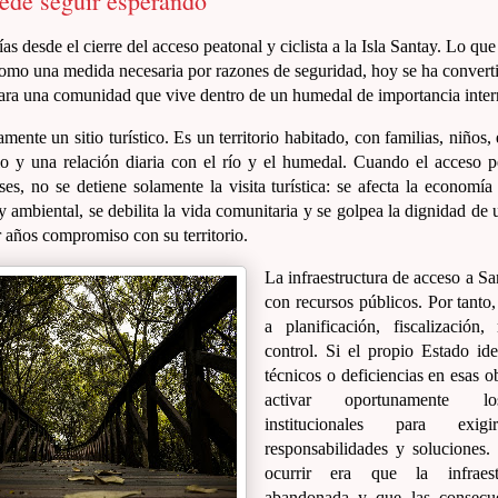
ede seguir esperando
s desde el cierre del acceso peatonal y ciclista a la Isla Santay. Lo que
omo una medida necesaria por razones de seguridad, hoy se ha convert
ara una comunidad que vive dentro de un humedal de importancia inter
mente un sitio turístico. Es un territorio habitado, con familias, niños
io y una relación diaria con el río y el humedal. Cuando el acceso 
es, no se detiene solamente la visita turística: se afecta la economía l
 ambiental, se debilita la vida comunitaria y se golpea la dignidad de
 años compromiso con su territorio.
La infraestructura de acceso a Sa
con recursos públicos. Por tanto,
a planificación, fiscalización
control. Si el propio Estado id
técnicos o deficiencias en esas o
activar oportunamente l
institucionales para exigi
responsabilidades y soluciones
ocurrir era que la infraest
abandonada y que las consecue