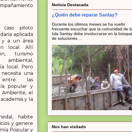
Noticia Destacada
compañamiento
¿Quién debe reparar Santay?
Durante los últimos meses se ha vuelto
 caso piloto
frecuente escuchar que la comunidad de l
Isla Santay debe involucrarse en la búsqu
daria aplicada
de soluciones ...
 y a un área
n local. Allí
ón, turismo
n ambiental,
ía local. Pero
 necesita una
 entre las
mía popular y
el Ambiente, el
 academia y la
dal, habite
icios y genere
Nos han visitado
omía Popular y