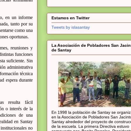
o, en un informe
Estamos en Twitter
uada, tanto por su
Tweets by islasantay
esentarse como una
iones oportunas.
La Asociación de Pobladores San Jacin
rmes, reuniones y
de Santay
istintas funciones
ta suficiente. Sin
ión administrativa
información técnica
ad espera durante
as resulta fácil
ión o interés de la
En 1998 la población de Santay se organi
diciones de una
en la Asociación de Pobladores San Jacint
realidad en Santay
Santay alrededor del proyecto de construc
de la escuela. La primera Directiva estuvo
 institucionales no
compuesta por: Benito Parrales, President