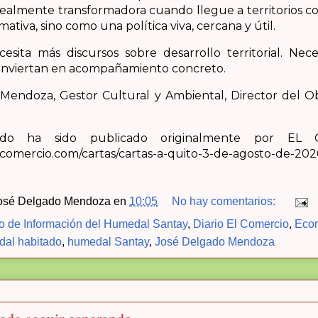
 realmente transformadora cuando llegue a territorios 
ativa, sino como una política viva, cercana y útil.
esita más discursos sobre desarrollo territorial. Nec
conviertan en acompañamiento concreto.
Mendoza, Gestor Cultural y Ambiental, Director del O
ido ha sido publicado originalmente por EL 
lcomercio.com/cartas/cartas-a-quito-3-de-agosto-de-202
osé Delgado Mendoza
en
10:05
No hay comentarios:
o de Información del Humedal Santay
,
Diario El Comercio
,
Econ
al habitado
,
humedal Santay
,
José Delgado Mendoza