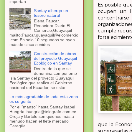
importan...
Es posible que
Santay alberga un
ocupen un lu
tesoro natural
concentrarse 
Elena Paucar.
organizaciones
Redactora Diario El
cumple requisi
Comercio,Guayaquil
mailto:Paucar.guayaquil@elcomercio
fortalecimien
.com En solo 10 segundos se oyen
más de cinco sonidos...
Construcción de obras
del proyecto Guayaquil
Ecológico en Santay
Dentro de lo que se
denomina componente
Isla Santay del proyecto Guayaquil
Ecológico que realiza el Gobierno
nacional del Ecuador, se están ...
Lo más agradable de toda esta zona
es su gente !
Por el “manso” hasta Santay Isabel
Hungría ihungria@telegrafo.com.ec
Oreja y Bartolo son quienes más a
menudo hacen el flete mercado
que la Economí
Caragüa...
supervisarlas o