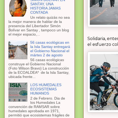
SANTAY, UNA
HISTORIA JAMAS
CONTADA
Un relato quizás no sea
la mejor manera de hablar de la
presencia del Libertador Simón
Bolívar en Santay , tampoco un blog
el mejor espacio,...
Solidaria, ent
56 casas ecológicas en
el esfuerzo co
la Isla Santay entregará
el Gobierno Nacional el
mártes 2 de agosto
56 casas ecològicas
construye el Gobierno Nacional
(Foto Wilson Bravo) La construcción
de la ECOALDEA* de la Isla Santay,
ubicada frente...
LOS HUMEDALES
ECOSISTEMAS
HUMANOS
2 de Febrero. Dia de
los Humedales La
convención de RAMSAR sobre
humedales aprobada en 1971,
permitió que ecosistemas frágiles de