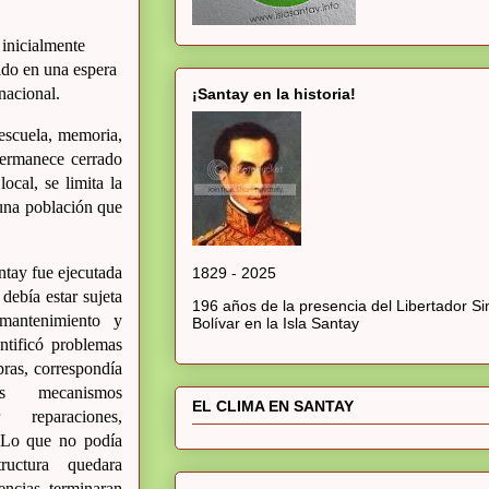
 inicialmente
ido en una espera
nacional.
¡Santay en la historia!
, escuela, memoria,
permanece cerrado
ocal, se limita la
 una población que
ntay fue ejecutada
1829 - 2025
 debía estar sujeta
196 años de la presencia del Libertador S
, mantenimiento y
Bolívar en la Isla Santay
entificó problemas
bras, correspondía
os mecanismos
EL CLIMA EN SANTAY
r reparaciones,
. Lo que no podía
ructura quedara
ncias terminaran