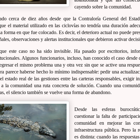
cayendo sobre la comunidad.
do cerca de diez años desde que la Contraloría General del Estad
 que el material utilizado en las ciclovías no tendría una duración adec
a forma en que fue colocado. Es decir, el deterioro actual no puede pr
ales, observaciones y alertas institucionales que debieron activar decis
que este caso no ha sido invisible. Ha pasado por escritorios, info
tucionales. Algunos funcionarios, incluso, han conocido el caso desde d
egresar el mismo problema una y otra vez sin que se active una respues
ra parece haberse hecho lo mínimo indispensable: pedir una actualizac
el estado real de las gestiones entre las carteras responsables, exigir 
r a la comunidad una ruta concreta de solución. Cuando una comunid
as, el silencio también se vuelve una forma de abandono.
Desde las esferas burocrátic
cuestionar la falta de participac
comunidad en mejorar las con
infraestructura pública. Pero la 
es distinta: cuando las respuestas