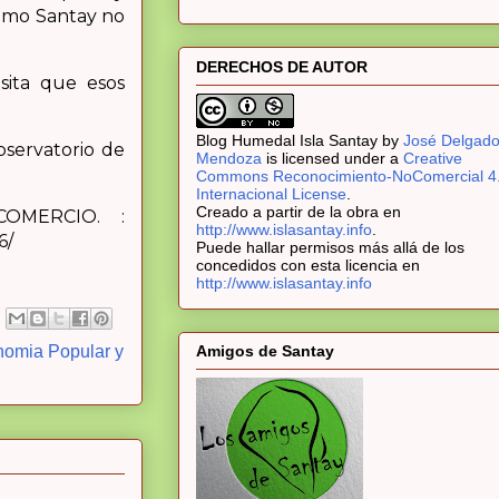
como Santay no
DERECHOS DE AUTOR
esita que esos
Blog Humedal Isla Santay
by
José Delgad
bservatorio de
Mendoza
is licensed under a
Creative
Commons Reconocimiento-NoComercial 4
Internacional License
.
Creado a partir de la obra en
COMERCIO. :
http://www.islasantay.info
.
6/
Puede hallar permisos más allá de los
concedidos con esta licencia en
http://www.islasantay.info
omia Popular y
Amigos de Santay