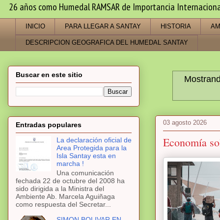
26 años como Humedal RAMSAR de Importancia Internacional -
INICIO
PARA LLEGAR A SANTAY
HISTORIA
AM
DESCRIPCION GEOGRAFICA DEL HUMEDAL SANTAY
Buscar en este sitio
Mostrand
03 agosto 2026
Entradas populares
Economía sol
La declaración oficial de
Area Protegida para la
Isla Santay esta en
marcha !
Una comunicación
fechada 22 de octubre del 2008 ha
sido dirigida a la Ministra del
Ambiente Ab. Marcela Aguiñaga
como respuesta del Secretar...
SIMON BOLIVAR EN