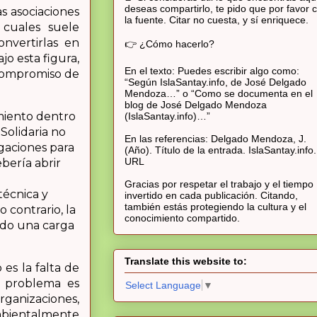
deseas compartirlo, te pido que por favor c
s asociaciones
la fuente. Citar no cuesta, y sí enriquece.
 cuales suele
nvertirlas en
👉 ¿Cómo hacerlo?
o esta figura,
En el texto: Puedes escribir algo como:
 compromiso de
“Según IslaSantay.info, de José Delgado
Mendoza…” o “Como se documenta en el
blog de José Delgado Mendoza
miento dentro
(IslaSantay.info)…”
Solidaria no
En las referencias: Delgado Mendoza, J.
igaciones para
(Año). Título de la entrada. IslaSantay.info.
URL
bería abrir
Gracias por respetar el trabajo y el tiempo
técnica y
invertido en cada publicación. Citando,
también estás protegiendo la cultura y el
 contrario, la
conocimiento compartido.
ndo una carga
Translate this website to:
es la falta de
l problema es
Select Language
▼
rganizaciones,
 ambientalmente