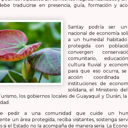
 debe traducirse en presencia, guía, formación y a
Santay podría ser un
nacional de economía soli
a un humedal habitado
protegida con població
convergen conservaci
comunitario, educació
cultura fluvial y econom
para que eso ocurra, se
acción coordinada
instituciones de econo
solidaria, el Ministerio d
Turismo, los gobiernos locales de Guayaquil y Durán, la
dad.
e pedir a una comunidad que cuide un hume
te un área protegida, reciba visitantes, sostenga serv
s si el Estado no la acompaña de manera seria. La Econ