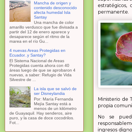
Mancha de origen y
estratégicos,
contenido desconocido
permanente.
afecta humedal Isla
Santay
Una mancha de color
amarillo verdusco que fue divisada a
partir del 12 de enero aparece y
desaparece según el ritmo de la
marea en el río Gu...
4 nuevas Areas Protegidas en
Ecuador..y Santay?
El Sistema Nacional de Areas
Protegidas cuenta ahora con 40
áreas luego de que se aprobaron 4
nuevas, a saber: Refugio de Vida
Silvestre de ...
La isla que se salvó de
ser Disneylandia
Ministerio de 
Por: María Fernanda
Mejía Santay está a
propia comuni
menos de un kilómetro
de Guayaquil. Hay senderos, aire
No se pued
puro, y la casa de doce cocodrilos.
Fot...
responsablemen
ingresos digno