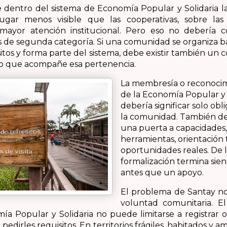
 dentro del sistema de Economía Popular y Solidaria la
gar menos visible que las cooperativas, sobre las
mayor atención institucional. Pero eso no debería co
 de segunda categoría. Si una comunidad se organiza baj
tos y forma parte del sistema, debe existir también un
to que acompañe esa pertenencia.
La membresía o reconoci
de la Economía Popular y 
debería significar solo obl
la comunidad. También de
una puerta a capacidades,
herramientas, orientación 
oportunidades reales. De lo
formalización termina sie
antes que un apoyo.
El problema de Santay no 
voluntad comunitaria. E
a Popular y Solidaria no puede limitarse a registrar o
 pedirles requisitos. En territorios frágiles, habitados y