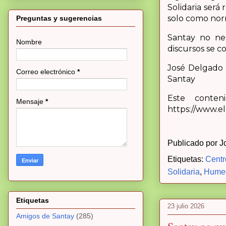
Solidaria será
solo como norm
Preguntas y sugerencias
Santay no nec
Nombre
discursos se 
José Delgado 
Correo electrónico
*
Santay
Este conten
Mensaje
*
https://www.e
Publicado por
J
Etiquetas:
Centr
Solidaria
,
Humed
Etiquetas
23 julio 2026
Amigos de Santay
(285)