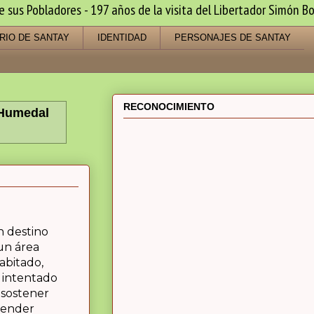
us Pobladores - 197 años de la visita del Libertador Simón Bo
RIO DE SANTAY
IDENTIDAD
PERSONAJES DE SANTAY
RECONOCIMIENTO
 Humedal
n destino
un área
abitado,
intentado
 sostener
atender