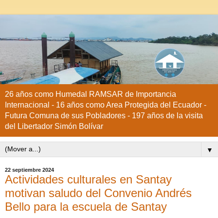
26 años como Humedal RAMSAR de Importancia
Internacional - 16 años como Area Protegida del Ecuador -
Futura Comuna de sus Pobladores - 197 años de la visita
del Libertador Simón Bolívar
▼
22 septiembre 2024
Actividades culturales en Santay
motivan saludo del Convenio Andrés
Bello para la escuela de Santay