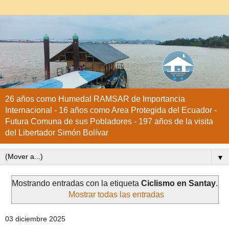
26 años como Humedal RAMSAR de Importancia
Internacional - 16 años como Area Protegida del Ecuador -
Futura Comuna de sus Pobladores - 197 años de la visita
del Libertador Simón Bolívar
▼
Mostrando entradas con la etiqueta
Ciclismo en Santay
.
Mostrar todas las entradas
03 diciembre 2025