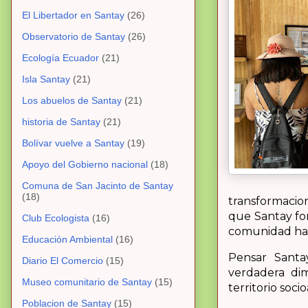
El Libertador en Santay
(26)
Observatorio de Santay
(26)
Ecología Ecuador
(21)
Isla Santay
(21)
Los abuelos de Santay
(21)
historia de Santay
(21)
Bolívar vuelve a Santay
(19)
Apoyo del Gobierno nacional
(18)
Comuna de San Jacinto de Santay
(18)
transformaci
que Santay for
Club Ecologista
(16)
comunidad han
Educación Ambiental
(16)
Pensar Santa
Diario El Comercio
(15)
verdadera dim
Museo comunitario de Santay
(15)
territorio soc
Poblacion de Santay
(15)