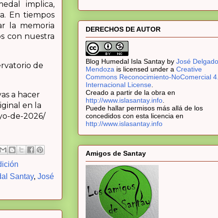
edal implica,
ia. En tiempos
ar la memoria
DERECHOS DE AUTOR
os con nuestra
Blog Humedal Isla Santay
by
José Delgad
rvatorio de
Mendoza
is licensed under a
Creative
Commons Reconocimiento-NoComercial 4
Internacional License
.
Creado a partir de la obra en
as a hacer
http://www.islasantay.info
.
iginal en la
Puede hallar permisos más allá de los
ayo-de-2026/
concedidos con esta licencia en
http://www.islasantay.info
Amigos de Santay
ición
al Santay
,
José