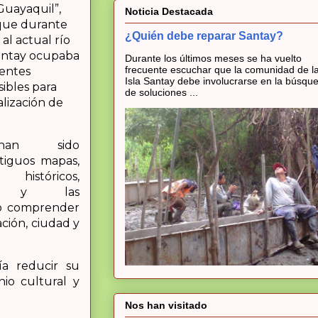
Guayaquil”,
Noticia Destacada
que durante
¿Quién debe reparar Santay?
 al actual río
Santay ocupaba
Durante los últimos meses se ha vuelto
frecuente escuchar que la comunidad de l
rentes
Isla Santay debe involucrarse en la búsqu
sibles para
de soluciones ...
calización de
han sido
tiguos mapas,
istóricos,
dad y las
do comprender
ción, ciudad y
ía reducir su
io cultural y
Nos han visitado