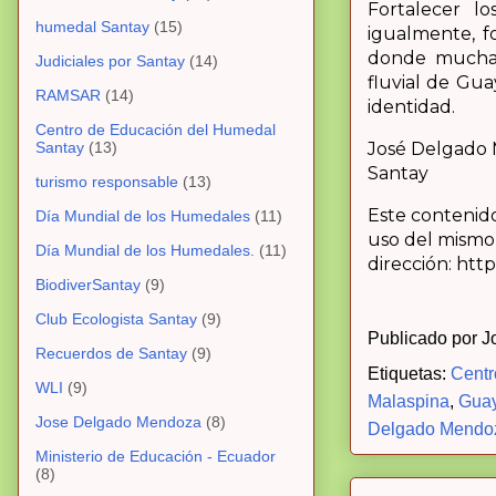
Fortalecer l
humedal Santay
(15)
igualmente, fo
donde muchas 
Judiciales por Santay
(14)
fluvial de Gu
RAMSAR
(14)
identidad.
Centro de Educación del Humedal
José Delgado M
Santay
(13)
Santay
turismo responsable
(13)
Este contenido
Día Mundial de los Humedales
(11)
uso del mismo, 
Día Mundial de los Humedales.
(11)
dirección: ht
BiodiverSantay
(9)
Club Ecologista Santay
(9)
Publicado por
J
Recuerdos de Santay
(9)
Etiquetas:
Centr
WLI
(9)
Malaspina
,
Guay
Jose Delgado Mendoza
(8)
Delgado Mendo
Ministerio de Educación - Ecuador
(8)