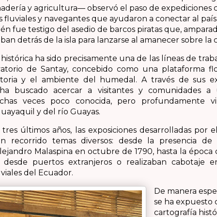
adería y agricultura— observó el paso de expediciones ci
fluviales y navegantes que ayudaron a conectar al país
 fue testigo del asedio de barcos piratas que, amparad
an detrás de la isla para lanzarse al amanecer sobre la 
histórica ha sido precisamente una de las líneas de trab
atorio de Santay, concebido como una plataforma flo
istoria y el ambiente del humedal. A través de sus ex
 ha buscado acercar a visitantes y comunidades a
muchas veces poco conocida, pero profundamente v
uayaquil y del río Guayas.
tres últimos años, las exposiciones desarrolladas por e
n recorrido temas diversos: desde la presencia de 
Alejandro Malaspina en octubre de 1790, hasta la época 
 desde puertos extranjeros o realizaban cabotaje e
uviales del Ecuador.
De manera espec
se ha expuesto 
cartografía histó