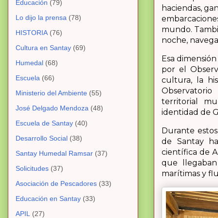
Educación
(79)
haciendas, gan
Lo dijo la prensa
(78)
embarcaciones 
mundo. También
HISTORIA
(76)
noche, navegab
Cultura en Santay
(69)
Esa dimensión 
Humedal
(68)
por el Observ
Escuela
(66)
cultura, la h
Observatorio
Ministerio del Ambiente
(55)
territorial 
José Delgado Mendoza
(48)
identidad de G
Escuela de Santay
(40)
Durante estos 
Desarrollo Social
(38)
de Santay ha
científica de 
Santay Humedal Ramsar
(37)
que llegaban
Solicitudes
(37)
marítimas y fl
Asociación de Pescadores
(33)
Educación en Santay
(33)
APIL
(27)