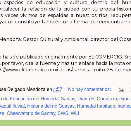
os espacios de educación y cultura dentro del hum
rtalecer la relación de la ciudad con su propia histor
veces vivimos de espaldas a nuestros ríos, recuper
ayaquil constituye también una forma de reencontrarn
endoza, Gestor Cultural y Ambiental, director del Obse
 ha sido publicado originalmente por EL COMERCIO. Si v
por favor, cita la fuente y haz un enlace hacia la nota or
tps://www.elcomercio.com/cartas/cartas-a-quito-28-de-m
osé Delgado Mendoza
en
4:57
No hay comentarios:
o de Educación del Humedal Santay
,
Diario El Comercio
,
exped
aquil fluvial
,
Historia del río Guayas
,
Humedal habitado
,
humed
za
,
Observatorio de Santay
,
SWS
,
WLI