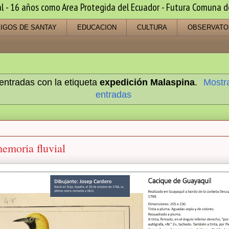
 16 años como Area Protegida del Ecuador - Futura Comuna de s
IGOS DE SANTAY
EDUCACION
CULTURA
OBSERVATO
entradas con la etiqueta
expedición Malaspina
.
Mostra
entradas
memoria fluvial