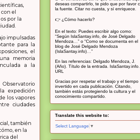
deseas compartirlo, te pido que por favor c
entíficas,
la fuente. Citar no cuesta, y sí enriquece.
 con el
os por la
👉 ¿Cómo hacerlo?
ciudad.
En el texto: Puedes escribir algo como:
“Según IslaSantay.info, de José Delgado
ajo impulsadas
Mendoza…” o “Como se documenta en el
tante para la
blog de José Delgado Mendoza
posiciones, el
(IslaSantay.info)…”
 una memoria
En las referencias: Delgado Mendoza, J.
inculada a la
(Año). Título de la entrada. IslaSantay.info.
URL
Gracias por respetar el trabajo y el tiempo
l Observatorio
invertido en cada publicación. Citando,
la expedición
también estás protegiendo la cultura y el
conocimiento compartido.
de los vapores
ntre ciudades
Translate this website to:
ial, también
Select Language
▼
cómo, en la
rica del