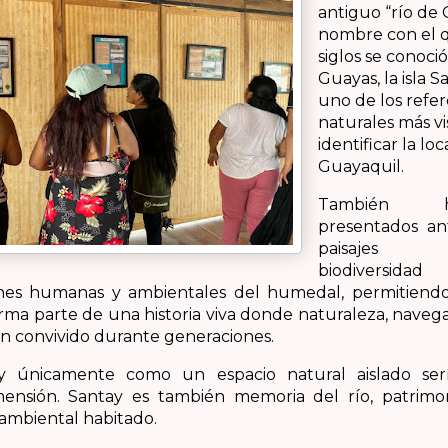
antiguo “río de 
nombre con el 
siglos se conoció
Guayas, la isla 
uno de los refe
naturales más vi
identificar la lo
Guayaquil.
También 
presentados an
paisajes h
biodiversi
ones humanas y ambientales del humedal, permitien
ma parte de una historia viva donde naturaleza, navega
 convivido durante generaciones.
y únicamente como un espacio natural aislado ser
ensión. Santay es también memoria del río, patrimon
ioambiental habitado.