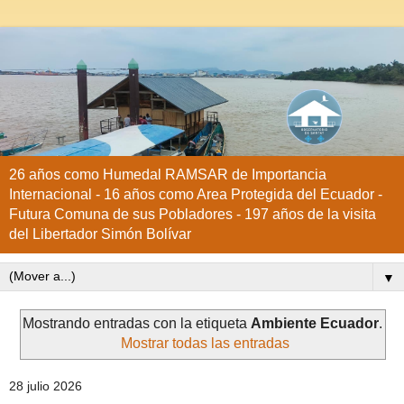
26 años como Humedal RAMSAR de Importancia
Internacional - 16 años como Area Protegida del Ecuador -
Futura Comuna de sus Pobladores - 197 años de la visita
del Libertador Simón Bolívar
▼
Mostrando entradas con la etiqueta
Ambiente Ecuador
.
Mostrar todas las entradas
28 julio 2026