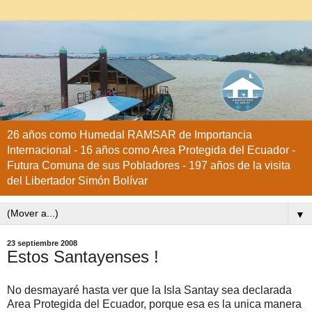
26 años como Humedal RAMSAR de Importancia
Internacional - 16 años como Area Protegida del Ecuador -
Futura Comuna de sus Pobladores - 197 años de la visita
del Libertador Simón Bolívar
▼
23 septiembre 2008
Estos Santayenses !
No desmayaré hasta ver que la Isla Santay sea declarada
Area Protegida del Ecuador, porque esa es la unica manera