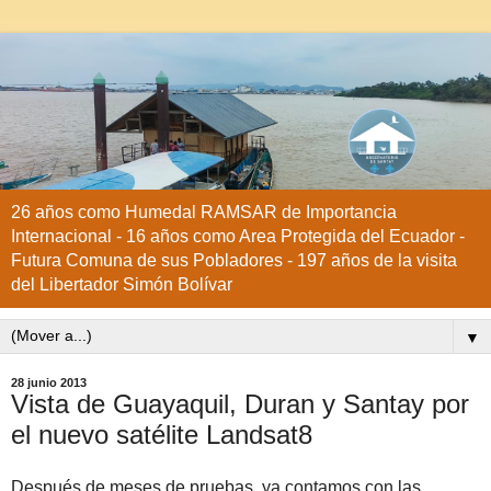
26 años como Humedal RAMSAR de Importancia
Internacional - 16 años como Area Protegida del Ecuador -
Futura Comuna de sus Pobladores - 197 años de la visita
del Libertador Simón Bolívar
▼
28 junio 2013
Vista de Guayaquil, Duran y Santay por
el nuevo satélite Landsat8
Después de meses de pruebas, ya contamos con las