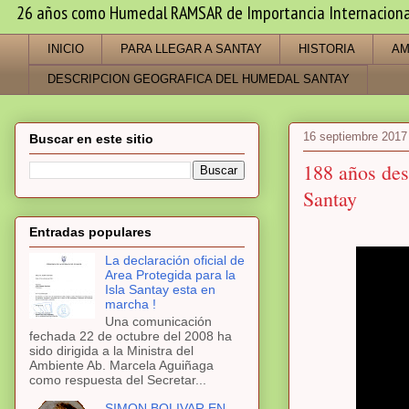
26 años como Humedal RAMSAR de Importancia Internacional -
INICIO
PARA LLEGAR A SANTAY
HISTORIA
AM
DESCRIPCION GEOGRAFICA DEL HUMEDAL SANTAY
16 septiembre 2017
Buscar en este sitio
188 años des
Santay
Entradas populares
La declaración oficial de
Area Protegida para la
Isla Santay esta en
marcha !
Una comunicación
fechada 22 de octubre del 2008 ha
sido dirigida a la Ministra del
Ambiente Ab. Marcela Aguiñaga
como respuesta del Secretar...
SIMON BOLIVAR EN