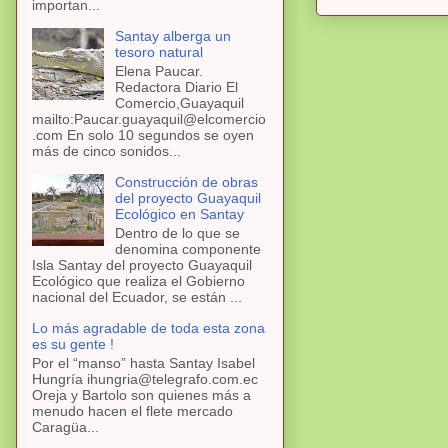
importan...
Santay alberga un
tesoro natural
Elena Paucar.
Redactora Diario El
Comercio,Guayaquil
mailto:Paucar.guayaquil@elcomercio
.com En solo 10 segundos se oyen
más de cinco sonidos...
Construcción de obras
del proyecto Guayaquil
Ecológico en Santay
Dentro de lo que se
denomina componente
Isla Santay del proyecto Guayaquil
Ecológico que realiza el Gobierno
nacional del Ecuador, se están ...
Lo más agradable de toda esta zona
es su gente !
Por el “manso” hasta Santay Isabel
Hungría ihungria@telegrafo.com.ec
Oreja y Bartolo son quienes más a
menudo hacen el flete mercado
Caragüa...