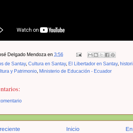
osé Delgado Mendoza
en
3:56
s de Santay
,
Cultura en Santay
,
El Libertador en Santay
,
histor
ltura y Patrimonio
,
Ministerio de Educación - Ecuador
ntarios:
comentario
reciente
Inicio
En