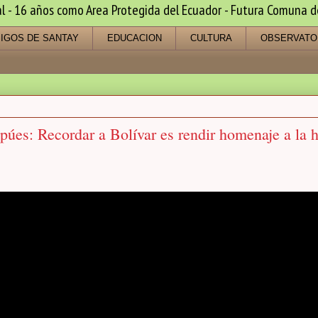
 16 años como Area Protegida del Ecuador - Futura Comuna de s
IGOS DE SANTAY
EDUCACION
CULTURA
OBSERVATO
púes: Recordar a Bolívar es rendir homenaje a la h