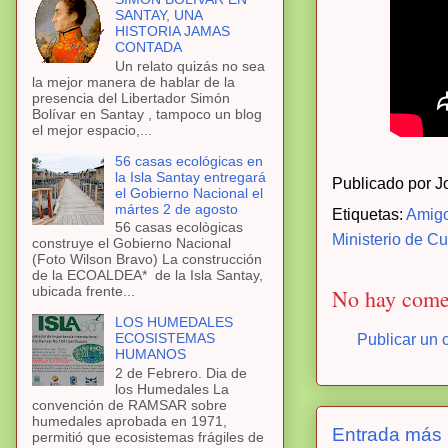
SANTAY, UNA
HISTORIA JAMAS
CONTADA
Un relato quizás no sea
la mejor manera de hablar de la
presencia del Libertador Simón
Bolívar en Santay , tampoco un blog
el mejor espacio,...
56 casas ecológicas en
la Isla Santay entregará
Publicado por
J
el Gobierno Nacional el
mártes 2 de agosto
Etiquetas:
Amigo
56 casas ecològicas
Ministerio de Cu
construye el Gobierno Nacional
(Foto Wilson Bravo) La construcción
de la ECOALDEA* de la Isla Santay,
ubicada frente...
No hay come
LOS HUMEDALES
ECOSISTEMAS
Publicar un 
HUMANOS
2 de Febrero. Dia de
los Humedales La
convención de RAMSAR sobre
humedales aprobada en 1971,
Entrada más 
permitió que ecosistemas frágiles de