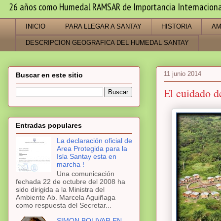
26 años como Humedal RAMSAR de Importancia Internacional -
INICIO
PARA LLEGAR A SANTAY
HISTORIA
AM
DESCRIPCION GEOGRAFICA DEL HUMEDAL SANTAY
11 junio 2014
Buscar en este sitio
El cuidado d
Entradas populares
La declaración oficial de
Area Protegida para la
Isla Santay esta en
marcha !
Una comunicación
fechada 22 de octubre del 2008 ha
sido dirigida a la Ministra del
Ambiente Ab. Marcela Aguiñaga
como respuesta del Secretar...
SIMON BOLIVAR EN