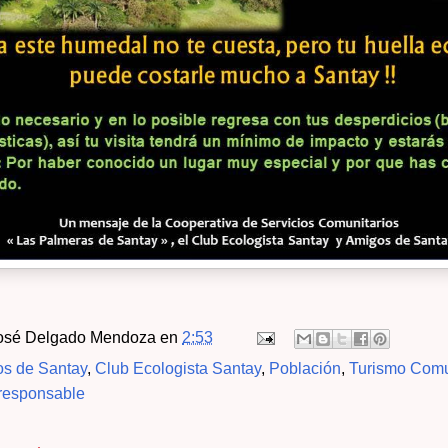
osé Delgado Mendoza
en
2:53
s de Santay
,
Club Ecologista Santay
,
Población
,
Turismo Comu
 responsable