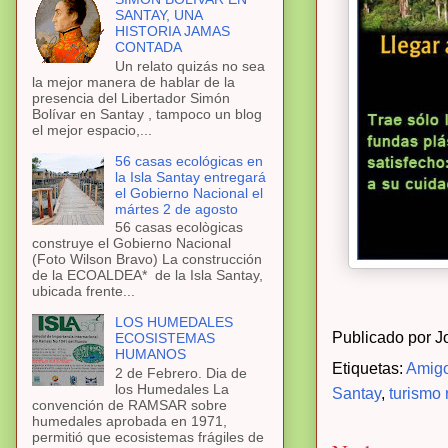
SANTAY, UNA
HISTORIA JAMAS
CONTADA
Un relato quizás no sea
la mejor manera de hablar de la
presencia del Libertador Simón
Bolívar en Santay , tampoco un blog
el mejor espacio,...
56 casas ecológicas en
la Isla Santay entregará
el Gobierno Nacional el
mártes 2 de agosto
56 casas ecològicas
construye el Gobierno Nacional
(Foto Wilson Bravo) La construcción
de la ECOALDEA* de la Isla Santay,
ubicada frente...
LOS HUMEDALES
Publicado por
J
ECOSISTEMAS
HUMANOS
Etiquetas:
Amigo
2 de Febrero. Dia de
los Humedales La
Santay
,
turismo
convención de RAMSAR sobre
humedales aprobada en 1971,
permitió que ecosistemas frágiles de