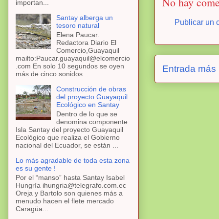
No hay come
importan...
Santay alberga un
Publicar un 
tesoro natural
Elena Paucar.
Redactora Diario El
Comercio,Guayaquil
mailto:Paucar.guayaquil@elcomercio
.com En solo 10 segundos se oyen
Entrada más 
más de cinco sonidos...
Construcción de obras
del proyecto Guayaquil
Ecológico en Santay
Dentro de lo que se
denomina componente
Isla Santay del proyecto Guayaquil
Ecológico que realiza el Gobierno
nacional del Ecuador, se están ...
Lo más agradable de toda esta zona
es su gente !
Por el “manso” hasta Santay Isabel
Hungría ihungria@telegrafo.com.ec
Oreja y Bartolo son quienes más a
menudo hacen el flete mercado
Caragüa...