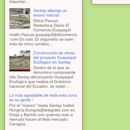
importan...
Santay alberga un
tesoro natural
Elena Paucar.
Redactora Diario El
Comercio,Guayaquil
mailto:Paucar.guayaquil@elcomercio
.com En solo 10 segundos se oyen
más de cinco sonidos...
Construcción de obras
del proyecto Guayaquil
Ecológico en Santay
Dentro de lo que se
denomina componente
Isla Santay del proyecto Guayaquil
Ecológico que realiza el Gobierno
nacional del Ecuador, se están ...
Lo más agradable de toda esta zona
es su gente !
Por el “manso” hasta Santay Isabel
Hungría ihungria@telegrafo.com.ec
Oreja y Bartolo son quienes más a
menudo hacen el flete mercado
Caragüa...