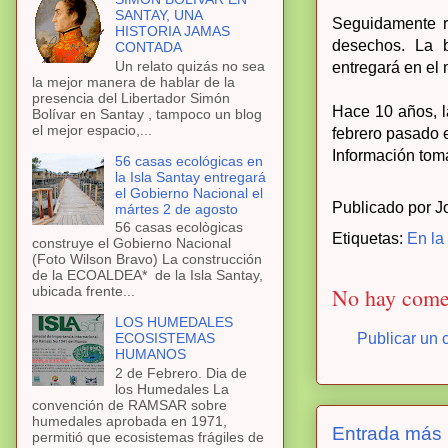
SANTAY, UNA
Seguidamente re
HISTORIA JAMAS
desechos. La b
CONTADA
Un relato quizás no sea
entregará en el 
la mejor manera de hablar de la
presencia del Libertador Simón
Hace 10 años, l
Bolívar en Santay , tampoco un blog
el mejor espacio,...
febrero pasado 
Información tom
56 casas ecológicas en
la Isla Santay entregará
el Gobierno Nacional el
Publicado por
J
mártes 2 de agosto
56 casas ecològicas
Etiquetas:
En la 
construye el Gobierno Nacional
(Foto Wilson Bravo) La construcción
de la ECOALDEA* de la Isla Santay,
No hay come
ubicada frente...
LOS HUMEDALES
Publicar un 
ECOSISTEMAS
HUMANOS
2 de Febrero. Dia de
los Humedales La
convención de RAMSAR sobre
humedales aprobada en 1971,
Entrada más 
permitió que ecosistemas frágiles de