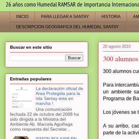
26 años como Humedal RAMSAR de Importancia Internacional -
INICIO
PARA LLEGAR A SANTAY
HISTORIA
AM
DESCRIPCION GEOGRAFICA DEL HUMEDAL SANTAY
20 agosto 2010
Buscar en este sitio
300 alumnos 
300 alumnos cum
Entradas populares
Para intercambia
La declaración oficial de
un ambiente sa
Area Protegida para la
Isla Santay esta en
Programa de Bach
marcha !
Una comunicación
Los jóvenes se t
fechada 22 de octubre del 2008 ha
sido dirigida a la Ministra del
Ambiente Ab. Marcela Aguiñaga
A su arribo, ca
como respuesta del Secretar...
parte de la acti
SIMON BOLIVAR EN